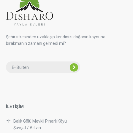
Şehir stresinden uzaklaşıp kendinizi doğanın koynuna
bırakmanın zamanı gelmedi mi?
İLETİŞİM
Balık Gölü Mevkii Pınarlı Köyü
Şavşat / Artvin